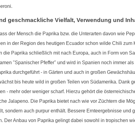
eroni.
nd geschmackliche Vielfalt, Verwendung und Inha
ass der Mensch die Paprika bzw. die Unterarten davon wie Pepe
den in der Region des heutigen Ecuador schon wilde Chili zum 
 die Paprika schließlich mit nach Europa, auch in Form von Sa
inamen "Spanischer Pfeffer" und wird in Spanien noch immer als
prika durchgeführt - in Gärten und auch in großen Gewächshäuse
e wächst bis heute wild in großen Teilen von Südamerika. Dank 
en - mehr oder weniger scharf. Hierzu gehört die österreichis
he Jalapeno. Die Paprika bietet nach wie vor Züchtern die Mög
ält, sondern auch purpur enthält. Bessere Ernteergebnisse und 
n. Der Anbau von Paprika gelingt dabei sowohl in tropischen wi