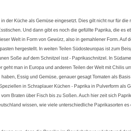
m in der Küche als Gemüse eingesetzt. Dies gilt nicht nur für di
stischen. Und dann gibt es noch die gefüllte Paprika, die es eb
ieser Welt in Form von Gewürz, also in gemahlener Form. Auf 
en hergestellt. In weiten Teilen Südosteuropas ist zum Beis
aunen Soße auf dem Schnitzel isst - Paprikaschnitzel. In Südam
ter geht man in Europa und anderen Teilen der Welt mit Chilis 
ff" haben, Essig und Gemüse, genauer gesagt Tomaten als Basis 
im Speziellen in Schraplauer Küchen - Paprika in Pulverform a
vom Braten über Fisch bis zu Soßen. Auch hier zeit sich Paprika
tschland wissen, wie viele unterschiedliche Paprikasorten es e