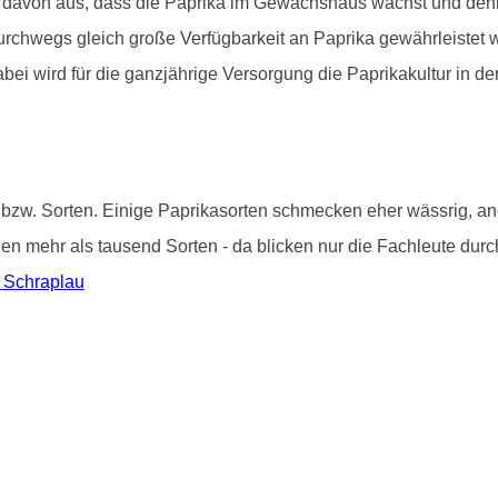
 davon aus, dass die Paprika im Gewächshaus wächst und denke
 durchwegs gleich große Verfügbarkeit an Paprika gewährleistet
abei wird für die ganzjährige Versorgung die Paprikakultur in
 bzw. Sorten. Einige Paprikasorten schmecken eher wässrig, and
i den mehr als tausend Sorten - da blicken nur die Fachleute du
n Schraplau